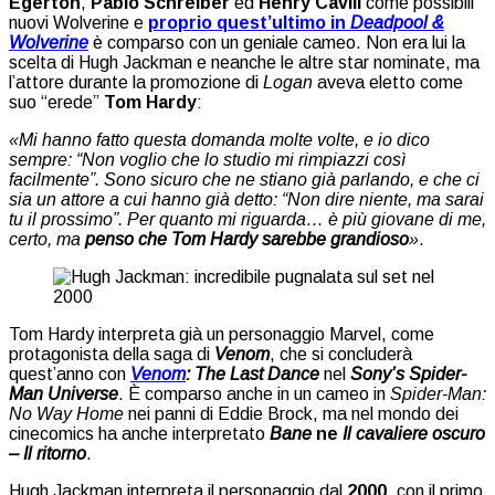
Egerton
,
Pablo Schreiber
ed
Henry Cavill
come possibili
nuovi Wolverine e
proprio quest’ultimo in
Deadpool &
Wolverine
è comparso con un geniale cameo. Non era lui la
scelta di Hugh Jackman e neanche le altre star nominate, ma
l’attore durante la promozione di
Logan
aveva eletto come
suo “erede”
Tom Hardy
:
«Mi hanno fatto questa domanda molte volte, e io dico
sempre: “Non voglio che lo studio mi rimpiazzi così
facilmente”. Sono sicuro che ne stiano già parlando, e che ci
sia un attore a cui hanno già detto: “Non dire niente, ma sarai
tu il prossimo”. Per quanto mi riguarda… è più giovane di me,
certo, ma
penso che Tom Hardy sarebbe grandioso
»
.
Tom Hardy interpreta già un personaggio Marvel, come
protagonista della saga di
Venom
, che si concluderà
quest’anno con
Venom
: The Last Dance
nel
Sony’s Spider-
Man Universe
. È comparso anche in un cameo in
Spider-Man:
No Way Home
nei panni di Eddie Brock, ma nel mondo dei
cinecomics ha anche interpretato
Bane
ne
Il cavaliere oscuro
– Il ritorno
.
Hugh Jackman interpreta il personaggio dal
2000
, con il primo