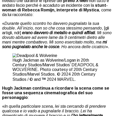
rivelato che durante le riprese del
primo
X-Men
non tutto è
andato liscio perché è accaduto un incidente con la
stunt-
woman di Rebecca Romijn, interprete di Mystica
, come
da lui raccontato:
«
Durante quello scontro ho davvero pugnalato la sua
double
.
All’inizio, non so che cosa stessimo pensando
, [gli
artigli, ndr]
erano davvero di metallo e quindi affilati
. Mi sono
dovuto abituare ad avere lame da 9 centimetri dietro alle
mani mentre combattevo. Mi sono esercitato molto, ma
mi
sono pugnalato anche le cosce
. Ho ancora delle cicatrici
».
Hugh Jackman as Wolverine/Logan in 20th
Century Studios/Marvel Studios’ DEADPOOL &
WOLVERINE. Photo courtesy of 20th Century
Studios/Marvel Studios. © 2024 20th Century
Studios / © and
2024 MARVEL.
Hugh Jackman continua a ricordare la scena come se
fosse una sequenza cinematografica del suo
personaggio
:
«
In quella particolare scena, lei sta cercando di prendere
qualcosa e io vado a pugnalarle il braccio. Lei ha
dimenticato di muovere il braccio e io
l’ho letteralmente