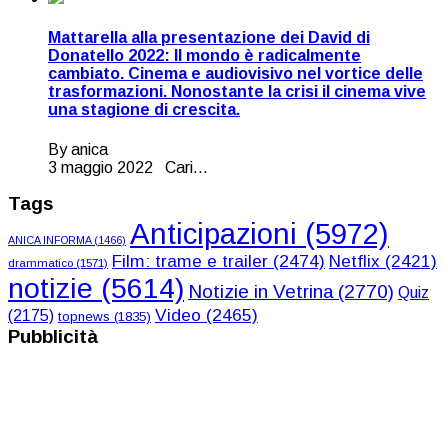
Mattarella alla presentazione dei David di
Donatello 2022: Il mondo è radicalmente
cambiato. Cinema e audiovisivo nel vortice delle
trasformazioni. Nonostante la crisi il cinema vive
una stagione di crescita.
By anica
3 maggio 2022 Cari...
Tags
Anticipazioni
(5972)
ANICA INFORMA
(1466)
Film: trame e trailer
(2474)
Netflix
(2421)
drammatico
(1571)
notizie
(5614)
Notizie in Vetrina
(2770)
Quiz
Video
(2465)
(2175)
topnews
(1835)
Pubblicità