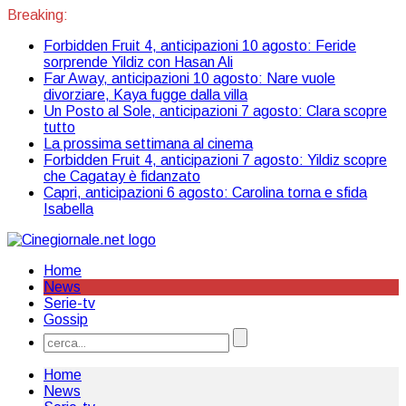
Breaking:
Forbidden Fruit 4, anticipazioni 10 agosto: Feride
sorprende Yildiz con Hasan Ali
Far Away, anticipazioni 10 agosto: Nare vuole
divorziare, Kaya fugge dalla villa
Un Posto al Sole, anticipazioni 7 agosto: Clara scopre
tutto
La prossima settimana al cinema
Forbidden Fruit 4, anticipazioni 7 agosto: Yildiz scopre
che Cagatay è fidanzato
Capri, anticipazioni 6 agosto: Carolina torna e sfida
Isabella
Home
News
Serie-tv
Gossip
Home
News