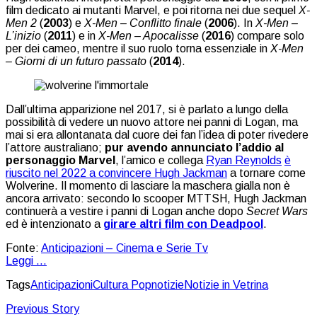
film dedicato ai mutanti Marvel, e poi ritorna nei due sequel
X-
Men 2
(
2003
) e
X-Men – Conflitto finale
(
2006
). In
X-Men –
L’inizio
(
2011
) e in
X-Men – Apocalisse
(
2016
) compare solo
per dei cameo, mentre il suo ruolo torna essenziale in
X-Men
– Giorni di un futuro passato
(
2014
).
Dall’ultima apparizione nel 2017, si è parlato a lungo della
possibilità di vedere un nuovo attore nei panni di Logan, ma
mai si era allontanata dal cuore dei fan l’idea di poter rivedere
l’attore australiano;
pur avendo annunciato l’addio al
personaggio Marvel
, l’amico e collega
Ryan Reynolds
è
riuscito nel 2022 a convincere Hugh Jackman
a tornare come
Wolverine. Il momento di lasciare la maschera gialla non è
ancora arrivato: secondo lo scooper MTTSH, Hugh Jackman
continuerà a vestire i panni di Logan anche dopo
Secret Wars
ed è intenzionato a
girare altri film con Deadpool
.
Fonte:
Anticipazioni – Cinema e Serie Tv
Leggi ...
Tags
Anticipazioni
Cultura Pop
notizie
Notizie in Vetrina
Previous Story