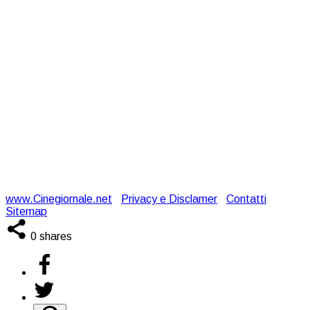
www.Cinegiornale.net
|
Privacy e Disclamer
|
Contatti
|
Sitemap
0
shares