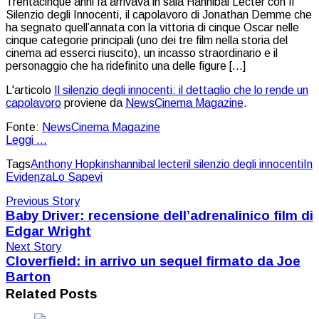
Trentacinque anni fa arrivava in sala Hannibal Lecter con Il
Silenzio degli Innocenti, il capolavoro di Jonathan Demme che
ha segnato quell’annata con la vittoria di cinque Oscar nelle
cinque categorie principali (uno dei tre film nella storia del
cinema ad esserci riuscito), un incasso straordinario e il
personaggio che ha ridefinito una delle figure […]
L'articolo
Il silenzio degli innocenti: il dettaglio che lo rende un
capolavoro
proviene da
NewsCinema Magazine
.
Fonte:
NewsCinema Magazine
Leggi ...
Tags
Anthony Hopkins
hannibal lecter
il silenzio degli innocenti
In
Evidenza
Lo Sapevi
Previous Story
Baby Driver: recensione dell’adrenalinico film di
Edgar Wright
Next Story
Cloverfield: in arrivo un sequel firmato da Joe
Barton
Related Posts