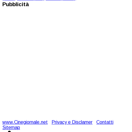
Pubblicità
www.Cinegiornale.net
|
Privacy e Disclamer
|
Contatti
|
Sitemap