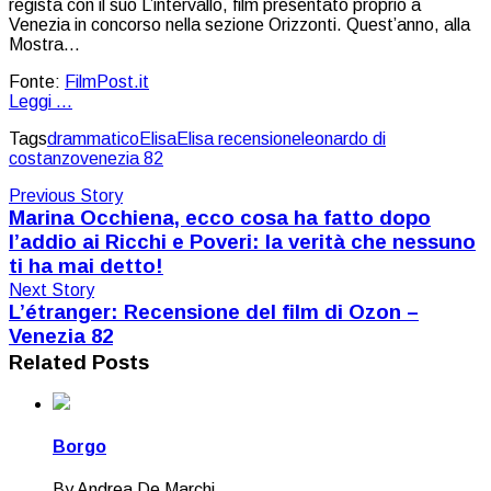
regista con il suo L’intervallo, film presentato proprio a
Venezia in concorso nella sezione Orizzonti. Quest’anno, alla
Mostra…
Fonte:
FilmPost.it
Leggi ...
Tags
drammatico
Elisa
Elisa recensione
leonardo di
costanzo
venezia 82
Previous Story
Marina Occhiena, ecco cosa ha fatto dopo
l’addio ai Ricchi e Poveri: la verità che nessuno
ti ha mai detto!
Next Story
L’étranger: Recensione del film di Ozon –
Venezia 82
Related Posts
Borgo
By Andrea De Marchi