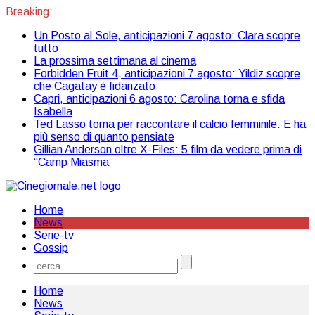
Breaking:
Un Posto al Sole, anticipazioni 7 agosto: Clara scopre
tutto
La prossima settimana al cinema
Forbidden Fruit 4, anticipazioni 7 agosto: Yildiz scopre
che Cagatay è fidanzato
Capri, anticipazioni 6 agosto: Carolina torna e sfida
Isabella
Ted Lasso torna per raccontare il calcio femminile. E ha
più senso di quanto pensiate
Gillian Anderson oltre X-Files: 5 film da vedere prima di
“Camp Miasma”
Home
News
Serie-tv
Gossip
Home
News