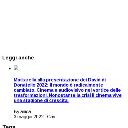
Leggi anche
Mattarella alla presentazione dei David di
Donatello 2022: Il mondo è radicalmente
cambiato. Cinema e audiovisivo nel vortice delle
trasformazioni. Nonostante la crisi il cinema vive
una stagione di crescita.
By anica
3 maggio 2022 Cari...
Tags