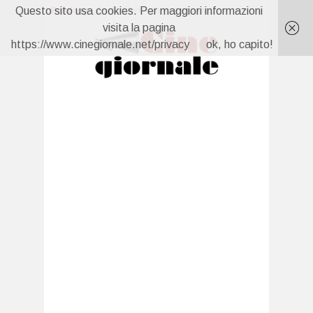
Questo sito usa cookies. Per maggiori informazioni
Breaking:
Forbidden Fruit 4, anticipazioni 10 agosto: Feride sorprende Yildiz con Hasan Ali
Far Away, anticipazioni 10 agosto: Nare vuole divorziare, Kaya fugge dalla villa
visita la pagina
Un Posto al Sole, anticipazioni 7 agosto: Clara scopre tutto
https://www.cinegiornale.net/privacy
ok, ho capito!
La prossima settimana al cinema
Forbidden Fruit 4, anticipazioni 7 agosto: Yildiz scopre che Cagatay è fidanzato
Capri, anticipazioni 6 agosto: Carolina torna e sfida Isabella