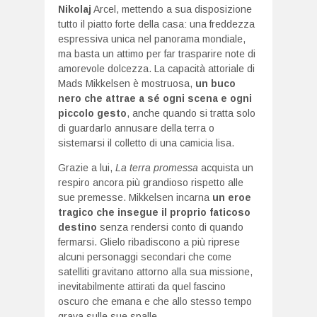
Nikolaj
Arcel, mettendo a sua disposizione
tutto il piatto forte della casa: una freddezza
espressiva unica nel panorama mondiale,
ma basta un attimo per far trasparire note di
amorevole dolcezza. La capacità attoriale di
Mads Mikkelsen è mostruosa,
un buco
nero che attrae a sé ogni scena e ogni
piccolo gesto
, anche quando si tratta solo
di guardarlo annusare della terra o
sistemarsi il colletto di una camicia lisa.
Grazie a lui,
La terra promessa
acquista un
respiro ancora più grandioso rispetto alle
sue premesse. Mikkelsen incarna
un eroe
tragico che insegue il proprio faticoso
destino
senza rendersi conto di quando
fermarsi. Glielo ribadiscono a più riprese
alcuni personaggi secondari che come
satelliti gravitano attorno alla sua missione,
inevitabilmente attirati da quel fascino
oscuro che emana e che allo stesso tempo
grava sulle sue spalle.