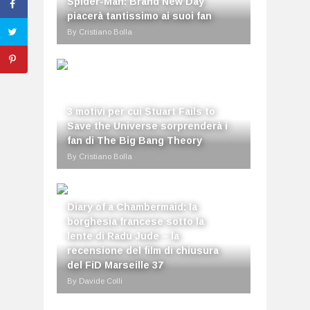
Spider-Man: Brand New Day
piacerà tantissimo ai suoi fan
By Cristiano Bolla
3 motivi per cui Stuart Fails to
Save the Universe sorprenderà i
fan di The Big Bang Theory
By Cristiano Bolla
Diary of a Chambermaid: la
borghesia francese sotto la
lente di Radu Jude – la
recensione del film di chiusura
del FiD Marseille 37
By Davide Colli