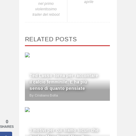
aprile
nel primo
violentissimo
trailer del reboot
RELATED POSTS
Ted Lasso torna per raccontare
il calcio femminile. E ha più
senso di quanto pensiate
By Cristiano Bolla
0
SHARES
3 motivi per cui siamo sicuri che