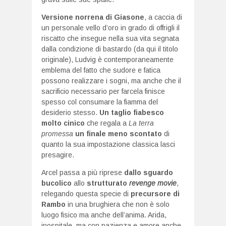
Versione norrena di Giasone
, a caccia di
un personale vello d’oro in grado di offrigli il
riscatto che insegue nella sua vita segnata
dalla condizione di bastardo (da qui il titolo
originale), Ludvig è contemporaneamente
emblema del fatto che sudore e fatica
possono realizzare i sogni, ma anche che il
sacrificio necessario per farcela finisce
spesso col consumare la fiamma del
desiderio stesso.
Un taglio fiabesco
molto cinico
che regala a
La terra
promessa
un finale meno scontato
di
quanto la sua impostazione classica lasci
presagire.
Arcel passa a più riprese
dallo sguardo
bucolico
allo
strutturato
revenge movie
,
relegando questa specie di
precursore di
Rambo
in una brughiera che non è solo
luogo fisico ma anche dell’anima. Arida,
inospitale, ma con pazienza e amore anche