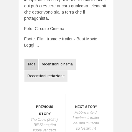
qui può crescere ancora qualcosa: elementi
che descrivono sia la terra che il
protagonista.
Foto:
Circuito Cinema
Fonte:
Film: trame e trailer - Best Movie
Leggi ...
Tags
recensioni cinema
Recensioni redazione
PREVIOUS
NEXT STORY
Fabbricante di
STORY
Lacrime, il trailer
The Crow (2024),
del film in uscita
Bill Skarsgård
su Netflix il 4
vuole vendetta