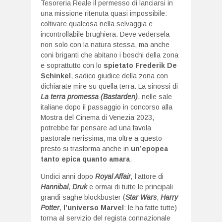
Tesoreria Reale il permesso di lanciarsi in
una missione ritenuta quasi impossibile:
coltivare qualcosa nella selvaggia e
incontrollabile brughiera. Deve vedersela
non solo con la natura stessa, ma anche
coni briganti che abitano i boschi della zona
e soprattutto con lo
spietato Frederik De
Schinkel
, sadico giudice della zona con
dichiarate mire su quella terra. La sinossi di
La terra promessa (Bastarden)
, nelle sale
italiane dopo il passaggio in concorso
alla
Mostra del Cinema di Venezia 2023
,
potrebbe far pensare ad una favola
pastorale nerissima, ma oltre a questo
presto si trasforma anche in
un’epopea
tanto epica quanto amara
.
Undici anni dopo
Royal Affair
,
l’attore di
Hannibal
,
Druk
e ormai di tutte le principali
grandi saghe blockbuster (
Star Wars
,
Harry
Potter
,
l’universo Marvel
: le ha fatte tutte)
torna al servizio del regista connazionale