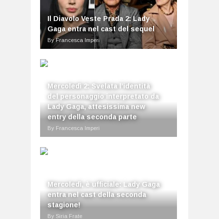
Il Diavolo Veste Prada 2: Lady
Gaga entra nel cast del sequel
By Francesca Imperi
Mercoledì 2: Svelata l’identità
del personaggio interpretato da
Lady Gaga, attesissima new
entry della seconda parte
By Francesca Imperi
Mercoledì, è ufficiale: Lady Gaga
entra nel cast della seconda
stagione!
By Siria Frate