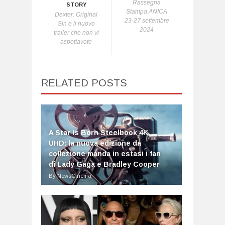
Rassegna
STORY
Stampa ANICA
Dexter: Original
23-27 settembre
Sin e il nuovo
2024
trailer che non vi
aspettavate
RELATED POSTS
A Star Is Born Steelbook 4K
UHD: la nuova edizione da
collezione manda in estasi i fan
di Lady Gaga e Bradley Cooper
By NewsCinema