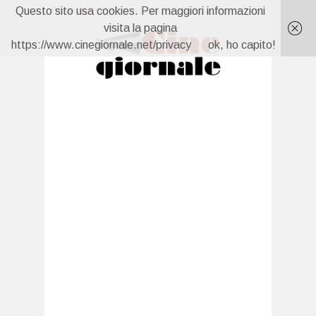
Questo sito usa cookies. Per maggiori informazioni
Breaking:
Ted Lasso torna per raccontare il calcio femminile. E ha più senso di quanto pensiate
Gillian Anderson oltre X-Files: 5 film da vedere prima di “Camp Miasma”
visita la pagina
Tutto per la mia famiglia 2, anticipazioni 6 agosto: Tolga ricatta Doruk
https://www.cinegiornale.net/privacy
ok, ho capito!
La Promessa, anticipazioni 6 agosto: Alonso ordina il ritorno di Pia
Far Away, anticipazioni 6 agosto: Kaya arriva troppo tardi alle nozze
Capri, anticipazioni 6 agosto: Carolina torna e sfida Isabella