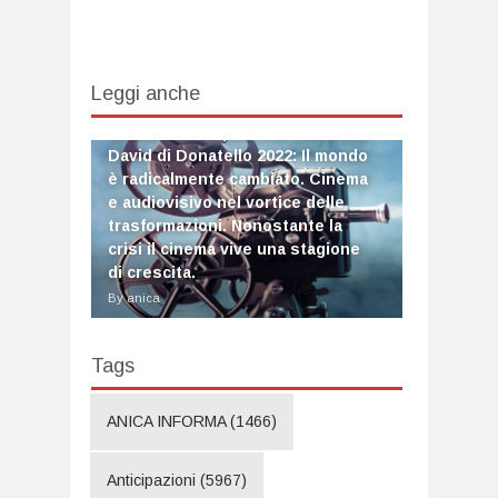
Leggi anche
Mattarella alla presentazione dei
David di Donatello 2022: Il mondo
è radicalmente cambiato. Cinema
e audiovisivo nel vortice delle
trasformazioni. Nonostante la
crisi il cinema vive una stagione
di crescita.
By anica
Tags
ANICA INFORMA
(1466)
Anticipazioni
(5967)