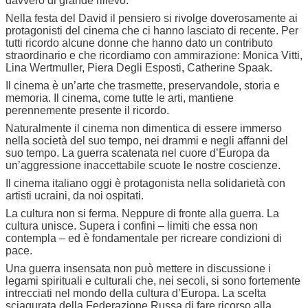
davvero di grande rilievo.
Nella festa del David il pensiero si rivolge doverosamente ai
protagonisti del cinema che ci hanno lasciato di recente. Per
tutti ricordo alcune donne che hanno dato un contributo
straordinario e che ricordiamo con ammirazione: Monica Vitti,
Lina Wertmuller, Piera Degli Esposti, Catherine Spaak.
Il cinema è un’arte che trasmette, preservandole, storia e
memoria. Il cinema, come tutte le arti, mantiene
perennemente presente il ricordo.
Naturalmente il cinema non dimentica di essere immerso
nella società del suo tempo, nei drammi e negli affanni del
suo tempo. La guerra scatenata nel cuore d’Europa da
un’aggressione inaccettabile scuote le nostre coscienze.
Il cinema italiano oggi è protagonista nella solidarietà con
artisti ucraini, da noi ospitati.
La cultura non si ferma. Neppure di fronte alla guerra. La
cultura unisce. Supera i confini – limiti che essa non
contempla – ed è fondamentale per ricreare condizioni di
pace.
Una guerra insensata non può mettere in discussione i
legami spirituali e culturali che, nei secoli, si sono fortemente
intrecciati nel mondo della cultura d’Europa. La scelta
sciagurata della Federazione Russa di fare ricorso alla