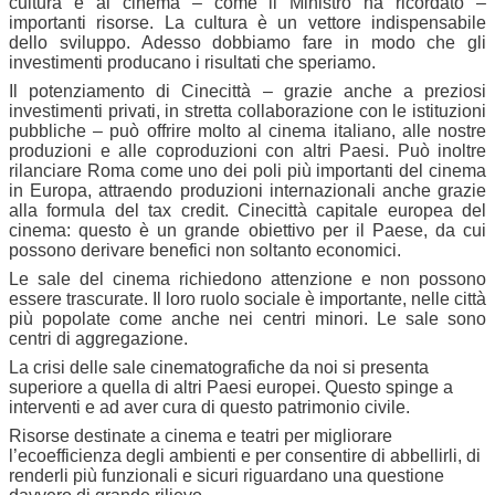
cultura e al cinema – come il Ministro ha ricordato –
importanti risorse. La cultura è un vettore indispensabile
dello sviluppo. Adesso dobbiamo fare in modo che gli
investimenti producano i risultati che speriamo.
Il potenziamento di Cinecittà – grazie anche a preziosi
investimenti privati, in stretta collaborazione con le istituzioni
pubbliche – può offrire molto al cinema italiano, alle nostre
produzioni e alle coproduzioni con altri Paesi. Può inoltre
rilanciare Roma come uno dei poli più importanti del cinema
in Europa, attraendo produzioni internazionali anche grazie
alla formula del tax credit. Cinecittà capitale europea del
cinema: questo è un grande obiettivo per il Paese, da cui
possono derivare benefici non soltanto economici.
Le sale del cinema richiedono attenzione e non possono
essere trascurate. Il loro ruolo sociale è importante, nelle città
più popolate come anche nei centri minori. Le sale sono
centri di aggregazione.
La crisi delle sale cinematografiche da noi si presenta
superiore a quella di altri Paesi europei. Questo spinge a
interventi e ad aver cura di questo patrimonio civile.
Risorse destinate a cinema e teatri per migliorare
l’ecoefficienza degli ambienti e per consentire di abbellirli, di
renderli più funzionali e sicuri riguardano una questione