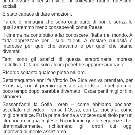
di rafforzare il senso civico, di sollevare grandi questioni
sociali.
È stato capace di dare emozioni.
Parole e immagini che sono oggi parte di noi, e senza le
quali saremmo meno consapevoli come Paese.
Il cinema ha contribuito a far conoscere l’Italia nel mondo. A
farla apprezzare per i suoi talenti. A destare curiosità e
interesse per quel che eravamo e per quel che siamo
diventati.
Tanti sono gli artefici di questa straordinaria impresa
collettiva. Citarne solo alcuni potrebbe apparire arbitrario.
Ricordo soltanto qualche pietra miliare.
Settantaquattro anni fa Vittorio De Sica veniva premiato, per
Sciuscià, con il premio speciale agli Oscar: quel premio,
poco tempo dopo. sarebbe diventato l’Oscar per il miglior film
straniero.
Sessant’anni fa Sofia Loren – come abbiamo poc’anzi
ascoltato nel video – vinse l’Oscar, con La ciociara, come
migliore attrice. Fu la prima donna a vincere quel titolo per un
film non in lingua inglese. Ricordiamo quelle sequenze che,
drammaticamente, richiamano gli orrori cui oggi
imprevedibilmente assistiamo.