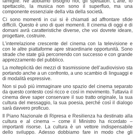
famiglie. Ne abbiamo bisogno noi, gli spettatori. L’arte, lo
spettacolo, la musica non sono il superfluo, ma una
componente essenziale della vita della società.
Ci sono momenti in cui si è chiamati ad affrontare sfide
difficili. Questo è uno di quei momenti. Il cinema di oggi e di
domani avrà caratteristiche diverse, che voi dovrete ideare,
progettare, costruire.
L’interrelazione crescente del cinema con la televisione e
con le altre piattaforme apre straordinarie opportunità. Sono
strade che state già percorrendo con successo e con grande
apprezzamento del pubblico.
La molteplicità dei mezzi di trasmissione dell’audiovisivo sta
portando anche a un confronto, a uno scambio di linguaggi e
di modalità espressive.
Non si può più immaginare uno spazio del cinema separato
da questo contesto così ricco e così in movimento. Tuttavia il
cinema deve saper conservare il suo tratto originale, la sua
cultura del messaggio, la sua poesia, perché così il dialogo
sarà davvero proficuo.
Il Piano Nazionale di Ripresa e Resilienza ha destinato alla
cultura e al cinema – come il Ministro ha ricordato –
importanti risorse. La cultura è un vettore indispensabile
dello sviluppo. Adesso dobbiamo fare in modo che gli