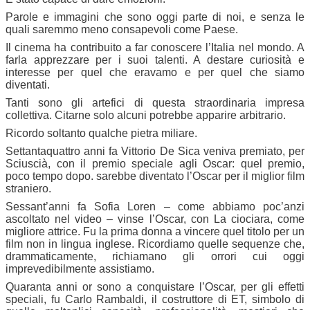
Parole e immagini che sono oggi parte di noi, e senza le
quali saremmo meno consapevoli come Paese.
Il cinema ha contribuito a far conoscere l’Italia nel mondo. A
farla apprezzare per i suoi talenti. A destare curiosità e
interesse per quel che eravamo e per quel che siamo
diventati.
Tanti sono gli artefici di questa straordinaria impresa
collettiva. Citarne solo alcuni potrebbe apparire arbitrario.
Ricordo soltanto qualche pietra miliare.
Settantaquattro anni fa Vittorio De Sica veniva premiato, per
Sciuscià, con il premio speciale agli Oscar: quel premio,
poco tempo dopo. sarebbe diventato l’Oscar per il miglior film
straniero.
Sessant’anni fa Sofia Loren – come abbiamo poc’anzi
ascoltato nel video – vinse l’Oscar, con La ciociara, come
migliore attrice. Fu la prima donna a vincere quel titolo per un
film non in lingua inglese. Ricordiamo quelle sequenze che,
drammaticamente, richiamano gli orrori cui oggi
imprevedibilmente assistiamo.
Quaranta anni or sono a conquistare l’Oscar, per gli effetti
speciali, fu Carlo Rambaldi, il costruttore di ET, simbolo di