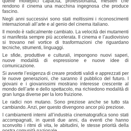
quelle molteplici capacità, professionalità, mestieri che
rendono il cinema una macchina ingegnosa che produce
fascino.
Negli anni successivi sono stati moltissimi i riconoscimenti
internazionali all’arte e al genio del cinema italiano.
Il mondo è radicalmente cambiato. La velocità dei mutamenti
si manifesta sempre più accelerata. Il cinema e l’audiovisivo
si trovano nel vortice di trasformazioni che riguardano
tecniche, strumenti, linguaggi.
Le sfide, produttive e culturali, impongono nuovi saperi,
nuove modalità di espressione e nuove idee di
comunicazione.
Si avverte l’esigenza di creare prodotti validi e apprezzati per
le nuove generazioni, che saranno il pubblico del futuro. I
giovani e i giovanissimi mostrano interesse crescente al
mondo dell’arte e dello spettacolo, ma richiedono modalità di
gran lunga diverse per la loro fruizione.
Le radici non mutano. Sono preziose anche se tutto sta
cambiando. Anzi, per questo divengono ancor più preziose.
I cambiamenti interni all’industria cinematografica sono stati
accompagnati, in questi due anni, da eventi che hanno
sconvolto i ritmi di vita, le abitudini, le stesse priorità della
nostra comunità nazionale.