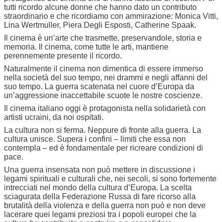
tutti ricordo alcune donne che hanno dato un contributo
straordinario e che ricordiamo con ammirazione: Monica Vitti,
Lina Wertmuller, Piera Degli Esposti, Catherine Spaak.
Il cinema è un’arte che trasmette, preservandole, storia e
memoria. Il cinema, come tutte le arti, mantiene
perennemente presente il ricordo.
Naturalmente il cinema non dimentica di essere immerso
nella società del suo tempo, nei drammi e negli affanni del
suo tempo. La guerra scatenata nel cuore d’Europa da
un’aggressione inaccettabile scuote le nostre coscienze.
Il cinema italiano oggi è protagonista nella solidarietà con
artisti ucraini, da noi ospitati.
La cultura non si ferma. Neppure di fronte alla guerra. La
cultura unisce. Supera i confini – limiti che essa non
contempla – ed è fondamentale per ricreare condizioni di
pace.
Una guerra insensata non può mettere in discussione i
legami spirituali e culturali che, nei secoli, si sono fortemente
intrecciati nel mondo della cultura d’Europa. La scelta
sciagurata della Federazione Russa di fare ricorso alla
brutalità della violenza e della guerra non può e non deve
lacerare quei legami preziosi tra i popoli europei che la