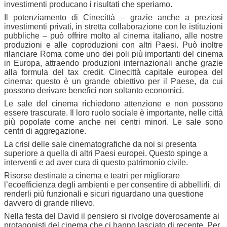
investimenti producano i risultati che speriamo.
Il potenziamento di Cinecittà – grazie anche a preziosi
investimenti privati, in stretta collaborazione con le istituzioni
pubbliche – può offrire molto al cinema italiano, alle nostre
produzioni e alle coproduzioni con altri Paesi. Può inoltre
rilanciare Roma come uno dei poli più importanti del cinema
in Europa, attraendo produzioni internazionali anche grazie
alla formula del tax credit. Cinecittà capitale europea del
cinema: questo è un grande obiettivo per il Paese, da cui
possono derivare benefici non soltanto economici.
Le sale del cinema richiedono attenzione e non possono
essere trascurate. Il loro ruolo sociale è importante, nelle città
più popolate come anche nei centri minori. Le sale sono
centri di aggregazione.
La crisi delle sale cinematografiche da noi si presenta
superiore a quella di altri Paesi europei. Questo spinge a
interventi e ad aver cura di questo patrimonio civile.
Risorse destinate a cinema e teatri per migliorare
l’ecoefficienza degli ambienti e per consentire di abbellirli, di
renderli più funzionali e sicuri riguardano una questione
davvero di grande rilievo.
Nella festa del David il pensiero si rivolge doverosamente ai
protagonisti del cinema che ci hanno lasciato di recente. Per