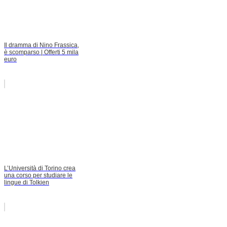
Il dramma di Nino Frassica,
è scomparso | Offerti 5 mila
euro
L’Università di Torino crea
una corso per studiare le
lingue di Tolkien