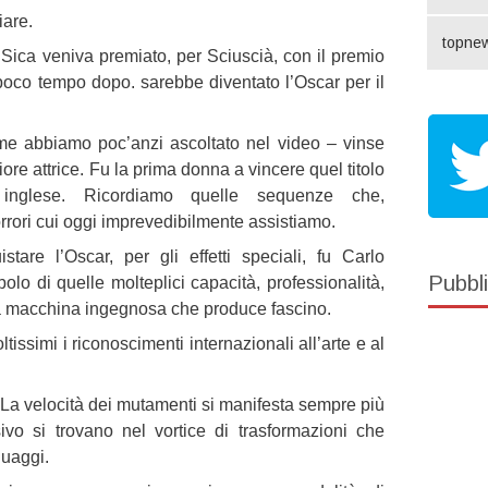
iare.
topne
e Sica veniva premiato, per Sciuscià, con il premio
poco tempo dopo. sarebbe diventato l’Oscar per il
me abbiamo poc’anzi ascoltato nel video – vinse
ore attrice. Fu la prima donna a vincere quel titolo
nglese. Ricordiamo quelle sequenze che,
rori cui oggi imprevedibilmente assistiamo.
are l’Oscar, per gli effetti speciali, fu Carlo
Pubbli
bolo di quelle molteplici capacità, professionalità,
a macchina ingegnosa che produce fascino.
tissimi i riconoscimenti internazionali all’arte e al
La velocità dei mutamenti si manifesta sempre più
sivo si trovano nel vortice di trasformazioni che
guaggi.