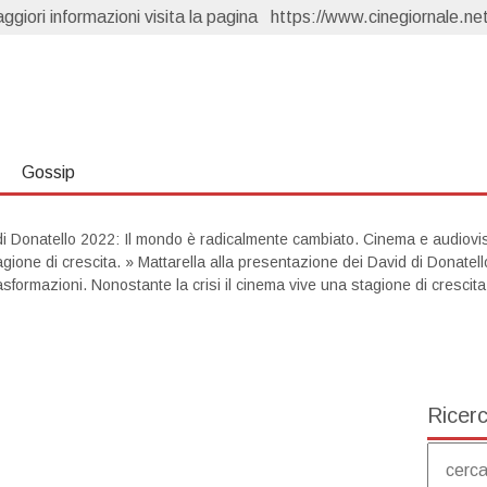
giori informazioni visita la pagina
ema
https://www.cinegiornale.net
Forbidden Fruit 4, anticipazioni 7 agosto: Yildiz scopre che Cagatay è fidanzato
Capri, anticipazioni 6 agosto: Carolina torna e sfida Isabella
Ted Lasso torna per raccontare il calcio femminile. E ha più senso di quanto pensiate
Gillian Anderson oltre X-Files: 5 film da vedere prima di “Camp Miasma”
Un Posto al Sole, anticipazioni 7 agosto: Clara scopre tutto
Gossip
di Donatello 2022: Il mondo è radicalmente cambiato. Cinema e audiovisi
agione di crescita.
»
Mattarella alla presentazione dei David di Donatel
asformazioni. Nonostante la crisi il cinema vive una stagione di crescita
Ricer