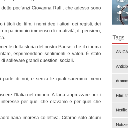
Black
diven
 detto poc’anzi Giovanna Ralli, che adesso sono
all’O
.
By Film
 titoli dei film, i nomi degli attori, dei registi, dei
re un patrimonio immenso di creatività, di pensiero,
Tags
ca.
amente della storia del nostro Paese, che il cinema
ANICA
ontare, esprimendone sentimenti e valori. È stato
 di sollevare grandi questioni sociali.
Antici
i parte di noi, e senza le quali saremmo meno
dramm
oscere l’Italia nel mondo. A farla apprezzare per i
Film: t
 e interesse per quel che eravamo e per quel che
Netflix
traordinaria impresa collettiva. Citarne solo alcuni
Notizie