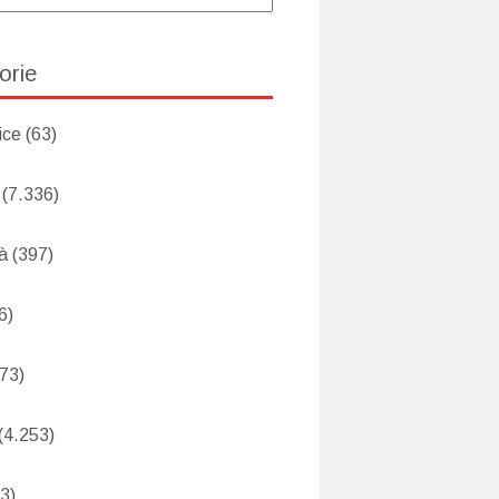
orie
ice
(63)
(7.336)
tà
(397)
6)
73)
(4.253)
3)