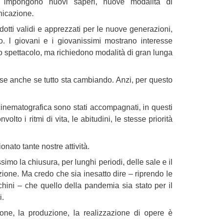
li, impongono nuovi saperi, nuove modalità di
nicazione.
dotti validi e apprezzati per le nuove generazioni,
o. I giovani e i giovanissimi mostrano interesse
lo spettacolo, ma richiedono modalità di gran lunga
se anche se tutto sta cambiando. Anzi, per questo
 cinematografica sono stati accompagnati, in questi
lto i ritmi di vita, le abitudini, le stesse priorità
ato tante nostre attività.
simo la chiusura, per lunghi periodi, delle sale e il
zione. Ma credo che sia inesatto dire – riprendo le
hini – che quello della pandemia sia stato per il
i.
zione, la produzione, la realizzazione di opere è