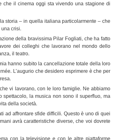
e che il cinema oggi sta vivendo una stagione di
la storia – in quella italiana particolarmente – che
 una crisi.
zione della bravissima Pilar Fogliati, che ha fatto
favore dei colleghi che lavorano nel mondo dello
nza, il teatro.
ia hanno subito la cancellazione totale della loro
 tournée. L’augurio che desidero esprimere è che per
presa.
che vi lavorano, con le loro famiglie. Ne abbiamo
, lo spettacolo, la musica non sono il superfluo, ma
ta della società.
 ad affrontare sfide difficili. Questo è uno di quei
mani avrà caratteristiche diverse, che voi dovrete
ema con la televisione e con le altre piattaforme