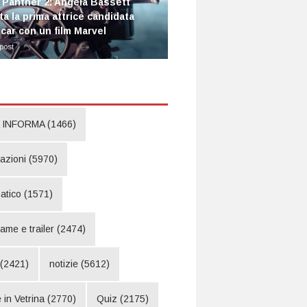
 Panther 2: Angela Bassett
ta la prima attrice candidata
scar con un film Marvel
post
 INFORMA
(1466)
pazioni
(5970)
atico
(1571)
rame e trailer
(2474)
(2421)
notizie
(5612)
 in Vetrina
(2770)
Quiz
(2175)