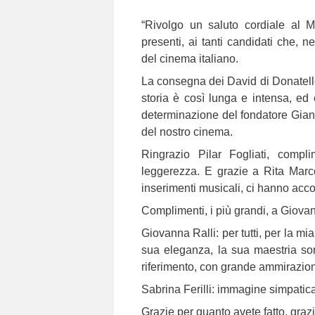
“Rivolgo un saluto cordiale al Mi
presenti, ai tanti candidati che, 
del cinema italiano.
La consegna dei David di Donatello
storia è così lunga e intensa, ed 
determinazione del fondatore Gian 
del nostro cinema.
Ringrazio Pilar Fogliati, comp
leggerezza. E grazie a Rita Marco
inserimenti musicali, ci hanno ac
Complimenti, i più grandi, a Giovann
Giovanna Ralli: per tutti, per la 
sua eleganza, la sua maestria son
riferimento, con grande ammirazion
Sabrina Ferilli: immagine simpatica,
Grazie per quanto avete fatto, graz