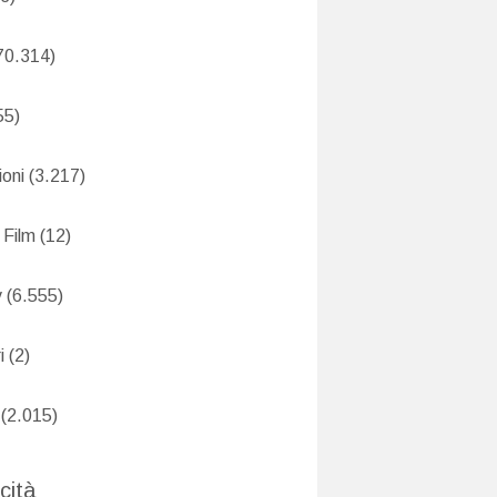
70.314)
55)
oni
(3.217)
 Film
(12)
v
(6.555)
i
(2)
(2.015)
cità