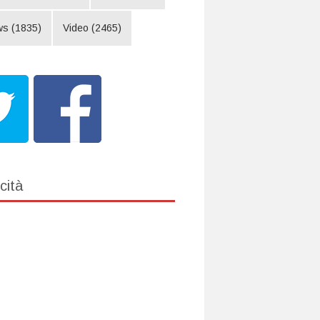
ws
(1835)
Video
(2465)
cità