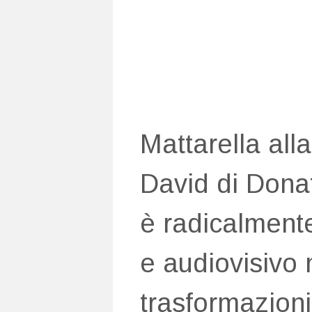
Mattarella all
David di Donat
è radicalment
e audiovisivo n
trasformazioni