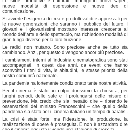
Le sfide, produttive e culturali, impongono nuovi saperi,
nuove modalità di espressione e nuove idee di
comunicazione.
Si avverte l’esigenza di creare prodotti validi e apprezzati per
le nuove generazioni, che saranno il pubblico del futuro. I
giovani e i giovanissimi mostrano interesse crescente al
mondo dell’arte e dello spettacolo, ma richiedono modalità di
gran lunga diverse per la loro fruizione.
Le radici non mutano. Sono preziose anche se tutto sta
cambiando. Anzi, per questo divengono ancor più preziose.
I cambiamenti interni all’industria cinematografica sono stati
accompagnati, in questi due anni, da eventi che hanno
sconvolto i ritmi di vita, le abitudini, le stesse priorità della
nostra comunità nazionale.
La pandemia ha fortemente condizionato tante nostre attività.
Per il cinema è stato un colpo durissimo la chiusura, per
lunghi periodi, delle sale e il prolungarsi delle misure di
prevenzione. Ma credo che sia inesatto dire – riprendo le
osservazioni del ministro Franceschini – che quello della
pandemia sia stato per il cinema italiano un tempo di paralisi.
La crisi è stata forte, ma l’ideazione, la produzione, la
realizzazione di opere è proseguita. E non è azzardato dire
che il cinema oggi sta vivendo una stagione di crescita.