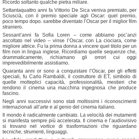
Ricordo soltanto qualche pietra miliare.
Settantaquattro anni fa Vittorio De Sica veniva premiato, per
Sciuscià, con il premio speciale agli Oscar: quel premio,
poco tempo dopo. sarebbe diventato l’Oscar per il miglior film
straniero.
Sessant’anni fa Sofia Loren – come abbiamo poc’anzi
ascoltato nel video – vinse l’Oscar, con La ciociara, come
migliore attrice. Fu la prima donna a vincere quel titolo per un
film non in lingua inglese. Ricordiamo quelle sequenze che,
drammaticamente, richiamano gli orrori cui oggi
imprevedibilmente assistiamo.
Quaranta anni or sono a conquistare l’Oscar, per gli effetti
speciali, fu Carlo Rambaldi, il costruttore di ET, simbolo di
quelle molteplici capacità, professionalità, mestieri che
rendono il cinema una macchina ingegnosa che produce
fascino.
Negli anni successivi sono stati moltissimi i riconoscimenti
internazionali all’arte e al genio del cinema italiano.
Il mondo è radicalmente cambiato. La velocità dei mutamenti
si manifesta sempre più accelerata. Il cinema e l’audiovisivo
si trovano nel vortice di trasformazioni che riguardano
tecniche, strumenti, linguaggi.