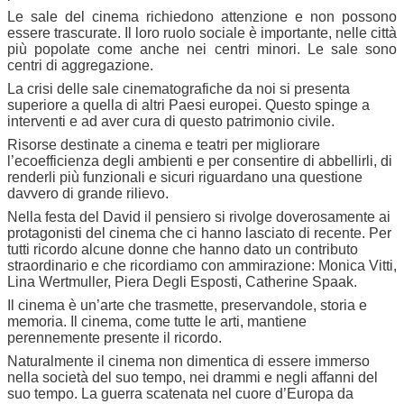
Le sale del cinema richiedono attenzione e non possono
essere trascurate. Il loro ruolo sociale è importante, nelle città
più popolate come anche nei centri minori. Le sale sono
centri di aggregazione.
La crisi delle sale cinematografiche da noi si presenta
superiore a quella di altri Paesi europei. Questo spinge a
interventi e ad aver cura di questo patrimonio civile.
Risorse destinate a cinema e teatri per migliorare
l’ecoefficienza degli ambienti e per consentire di abbellirli, di
renderli più funzionali e sicuri riguardano una questione
davvero di grande rilievo.
Nella festa del David il pensiero si rivolge doverosamente ai
protagonisti del cinema che ci hanno lasciato di recente. Per
tutti ricordo alcune donne che hanno dato un contributo
straordinario e che ricordiamo con ammirazione: Monica Vitti,
Lina Wertmuller, Piera Degli Esposti, Catherine Spaak.
Il cinema è un’arte che trasmette, preservandole, storia e
memoria. Il cinema, come tutte le arti, mantiene
perennemente presente il ricordo.
Naturalmente il cinema non dimentica di essere immerso
nella società del suo tempo, nei drammi e negli affanni del
suo tempo. La guerra scatenata nel cuore d’Europa da