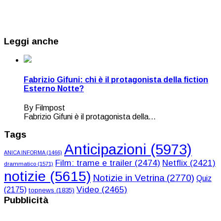
Leggi anche
Fabrizio Gifuni: chi è il protagonista della fiction
Esterno Notte?
By Filmpost
Fabrizio Gifuni è il protagonista della...
Tags
Anticipazioni
(5973)
ANICA INFORMA
(1466)
Film: trame e trailer
(2474)
Netflix
(2421)
drammatico
(1571)
notizie
(5615)
Notizie in Vetrina
(2770)
Quiz
Video
(2465)
(2175)
topnews
(1835)
Pubblicità