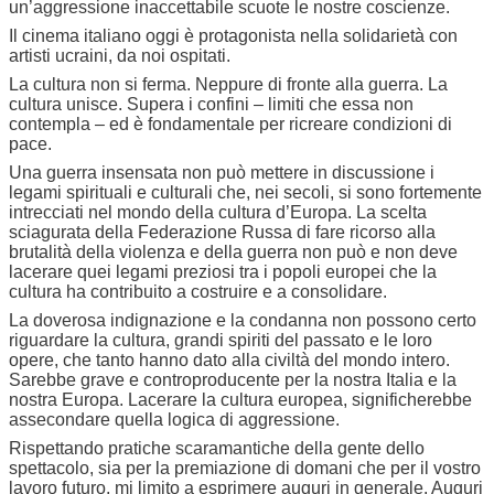
un’aggressione inaccettabile scuote le nostre coscienze.
Il cinema italiano oggi è protagonista nella solidarietà con
artisti ucraini, da noi ospitati.
La cultura non si ferma. Neppure di fronte alla guerra. La
cultura unisce. Supera i confini – limiti che essa non
contempla – ed è fondamentale per ricreare condizioni di
pace.
Una guerra insensata non può mettere in discussione i
legami spirituali e culturali che, nei secoli, si sono fortemente
intrecciati nel mondo della cultura d’Europa. La scelta
sciagurata della Federazione Russa di fare ricorso alla
brutalità della violenza e della guerra non può e non deve
lacerare quei legami preziosi tra i popoli europei che la
cultura ha contribuito a costruire e a consolidare.
La doverosa indignazione e la condanna non possono certo
riguardare la cultura, grandi spiriti del passato e le loro
opere, che tanto hanno dato alla civiltà del mondo intero.
Sarebbe grave e controproducente per la nostra Italia e la
nostra Europa. Lacerare la cultura europea, significherebbe
assecondare quella logica di aggressione.
Rispettando pratiche scaramantiche della gente dello
spettacolo, sia per la premiazione di domani che per il vostro
lavoro futuro, mi limito a esprimere auguri in generale. Auguri