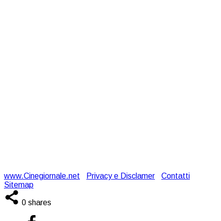
www.Cinegiornale.net
|
Privacy e Disclamer
|
Contatti
|
Sitemap
0
shares