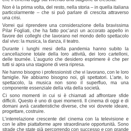
Non è la prima volta, del resto, nella storia – in quella italiana
particolarmente – che si può parlare di crescita attraverso
una crisi.
Vorrei qui riprendere una considerazione della bravissima
Pilar Fogliati, che ha fatto poc’anzi un accorato appello in
favore dei colleghi che lavorano nel mondo dello spettacolo
dal vivo: la musica, la danza, il teatro.
Durante i lunghi mesi della pandemia hanno subito la
cancellazione totale della loro attività, dei loro cartelloni,
delle tournée. L’augurio che desidero esprimere è che per
tutti si apra una stagione di vera ripresa.
Ne hanno bisogno i professionisti che vi lavorano, con le loro
famiglie. Ne abbiamo bisogno noi, gli spettatori. L’arte, lo
spettacolo, la musica non sono il superfluo, ma una
componente essenziale della vita della società.
Ci sono momenti in cui si è chiamati ad affrontare sfide
difficili. Questo è uno di quei momenti. Il cinema di oggi e di
domani avrà caratteristiche diverse, che voi dovrete ideare,
progettare, costruire.
L’interrelazione crescente del cinema con la televisione e
con le altre piattaforme apre straordinarie opportunità. Sono
strade che state già percorrendo con successo e con grande