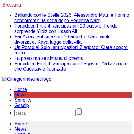
Breaking:
Ballando con le Stelle 2026, Alessandro Matri è il primo
concorrente: la sfida dopo Federica Nargi
Forbidden Fruit 4, anticipazioni 10 agosto: Feride
sorprende Yildiz con Hasan Ali
Far Away, anticipazioni 10 agosto: Nare vuole
divorziare, Kaya fugge dalla villa
Un Posto al Sole, anticipazioni 7 agosto: Clara scopre
tutto
La prossima settimana al cinema
Forbidden Fruit 4, anticipazioni 7 agosto: Yildiz scopre
che Cagatay è fidanzato
Home
News
Serie-tv
Gossip
Home
News