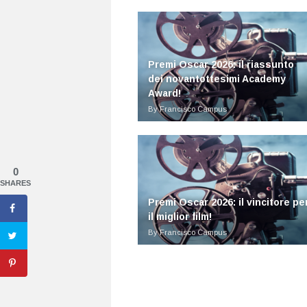
Premi Oscar 2026: il riassunto
dei novantottesimi Academy
Award!
By Francisco Campus
0
SHARES
Premi Oscar 2026: il vincitore pe
il miglior film!
By Francisco Campus