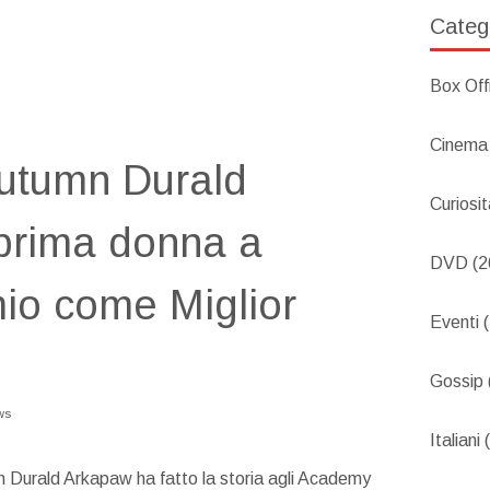
Categ
Box Off
Cinema
utumn Durald
Curiosi
prima donna a
DVD
(2
mio come Miglior
Eventi
(
Gossip
ws
Italiani
(
mn Durald Arkapaw ha fatto la storia agli Academy