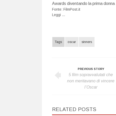
Awards diventando la prima donna a 
Fonte:
FilmPost.it
Leggi ...
Tags
oscar
sinners
PREVIOUS STORY
5 film sopravvalutati che
non meritavano di vincere
l’Oscar
RELATED POSTS