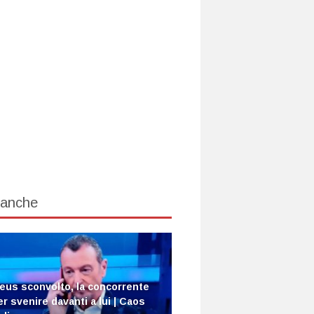
 anche
us sconvolto, la concorrente
er svenire davanti a lui | Caos