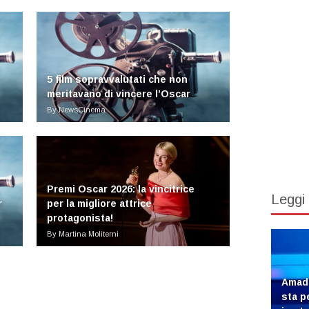
5 film sopravvalutati che non
meritavano di vincere l’Oscar
By NewsCinema
Premi Oscar 2026: la vincitrice
Leggi
r
per la migliore attrice
protagonista!
By Martina Moliterni
Amade
sta p