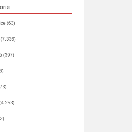
orie
ice
(63)
(7.336)
tà
(397)
6)
73)
(4.253)
3)