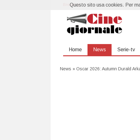
Breaking:
Questo sito usa cookies. Per mag
La prossima settimana al cin
Home
News
Serie-tv
News
»
Oscar 2026: Autumn Durald Arkap