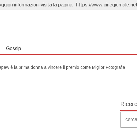
giori informazioni visita la pagina
Un Posto al Sole, anticipazioni 7 agosto: Clara scopre tutto
https://www.cinegiornale.net
ema
Forbidden Fruit 4, anticipazioni 7 agosto: Yildiz scopre che Cagatay è fidanzato
Capri, anticipazioni 6 agosto: Carolina torna e sfida Isabella
Ted Lasso torna per raccontare il calcio femminile. E ha più senso di quanto pensiate
Far Away, anticipazioni 10 agosto: Nare vuole divorziare, Kaya fugge dalla villa
Gossip
aw è la prima donna a vincere il premio come Miglior Fotografia
Ricer