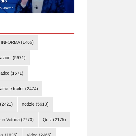
udio
sCinema
 INFORMA
(1466)
pazioni
(5971)
atico
(1571)
rame e trailer
(2474)
(2421)
notizie
(5613)
 in Vetrina
(2770)
Quiz
(2175)
ws
(1835)
Video
(2465)