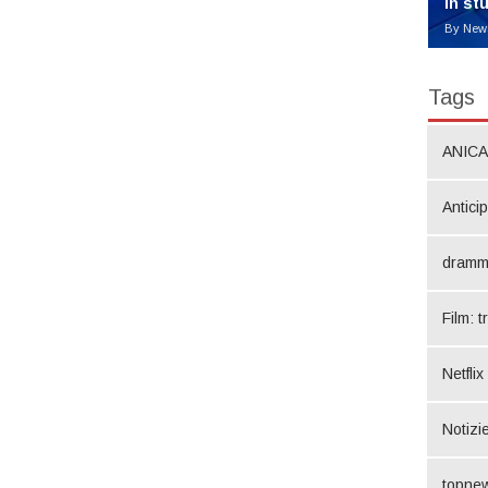
in st
By New
Tags
ANICA
Antici
dramm
Film: t
Netflix
Notizie
topne