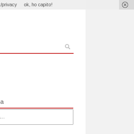
/privacy
ok, ho capito!
ca