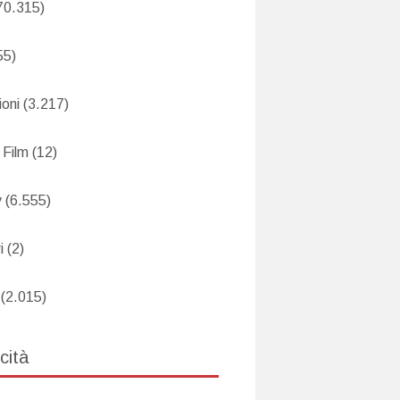
70.315)
55)
oni
(3.217)
 Film
(12)
v
(6.555)
i
(2)
(2.015)
cità