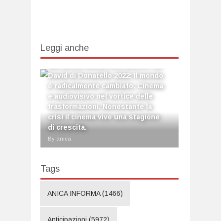
Leggi anche
Mattarella alla presentazione dei
David di Donatello 2022: Il mondo
è radicalmente cambiato. Cinema
e audiovisivo nel vortice delle
trasformazioni. Nonostante la
crisi il cinema vive una stagione
di crescita.
By anica
Tags
ANICA INFORMA
(1466)
Anticipazioni
(5972)