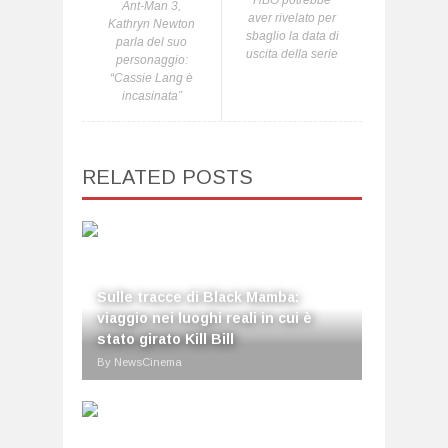
HBO potrebbe
Ant-Man 3,
aver rivelato per
Kathryn Newton
sbaglio la data di
parla del suo
uscita della serie
personaggio:
“Cassie Lang è
incasinata”
RELATED POSTS
Sulle tracce di Black Mamba:
viaggio nei luoghi reali in cui è
stato girato Kill Bill
By NewsCinema