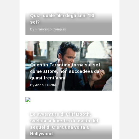
Quiz: quale film degli anni ’90
sei?
By Francisco Campus
Quentin Tarantino torna sul set
come attore, non succedeva da
quasi trent’anni
By Anna Culotta
Le avventure di Cliff Booth,
svelata la finestra di uscita del
sequel di C’era una volta a
Hollywood