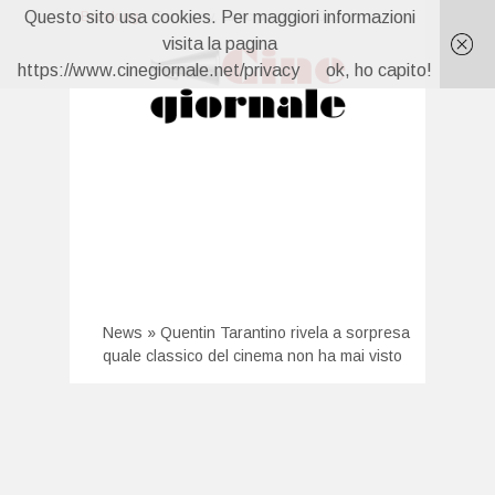
Questo sito usa cookies. Per maggiori informazioni
Breaking:
Far Away, anticipazioni 10 agosto: Nare vuole divorziare, Kaya fugge dalla villa
Un Posto al Sole, anticipazioni 7 agosto: Clara scopre tutto
visita la pagina
La prossima settimana al cinema
https://www.cinegiornale.net/privacy
ok, ho capito!
Forbidden Fruit 4, anticipazioni 7 agosto: Yildiz scopre che Cagatay è fidanzato
Capri, anticipazioni 6 agosto: Carolina torna e sfida Isabella
Forbidden Fruit 4, anticipazioni 10 agosto: Feride sorprende Yildiz con Hasan Ali
News
»
Quentin Tarantino rivela a sorpresa
quale classico del cinema non ha mai visto