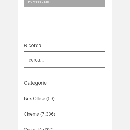
By Anna Culotta
Ricerca
Categorie
Box Office
(63)
Cinema
(7.336)
Curiosità
(397)