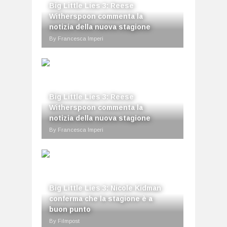
Big Little Lies 3: Reese
Witherspoon commenta la
notizia della nuova stagione
By Francesca Imperi
Big Little Lies 3: Reese
Witherspoon commenta la
notizia della nuova stagione
By Francesca Imperi
Big Little Lies 3: Nicole Kidman
conferma che la stagione è a
buon punto
By Filmpost