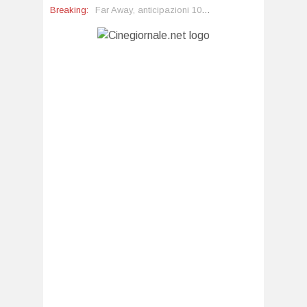
Breaking:
Far Away, anticipazioni 10 agosto: Nare vuole divorziare, Kaya fugge dalla villa
Un Posto al Sole, anticipazioni 7 agosto: Clara scopre tutto
La prossima settimana al cinema
Forbidden Fruit 4, anticipazioni 7 agosto: Yildiz scopre che Cagatay è fidanzato
Capri, anticipazioni 6 agosto: Carolina torna e sfida Isabella
Ted Lasso torna per raccontare il calcio femminile. E ha più senso di quanto pensiate