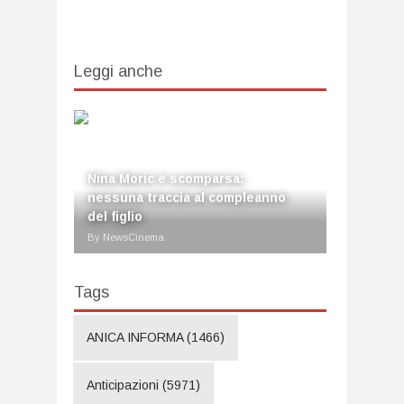
Leggi anche
Nina Moric è scomparsa:
nessuna traccia al compleanno
del figlio
By NewsCinema
Tags
ANICA INFORMA
(1466)
Anticipazioni
(5971)