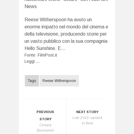
Reese Witherspoon ha avuto un
enorme impatto nel mondo del cinema e
della televisione, producendo storie per
un vasto pubblico con la sua compagnia
Hello Sunshine. E…
Fonte:
FilmPost.it
Leggi ...
Tags
Reese Witherspoon
PREVIOUS
NEXT STORY
Loki 2×03: varianti
STORY
in fiera
Cesara
Buonamici