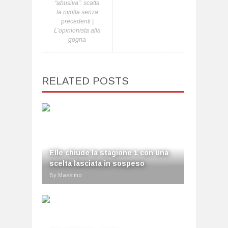
“abusiva”: scatta
la rivolta senza
precedenti |
L’opinionista alla
gogna
RELATED POSTS
Elle chiude la stagione 1 con una
scelta lasciata in sospeso
By Massimo