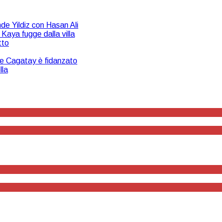
de Yildiz con Hasan Ali
Kaya fugge dalla villa
tto
che Cagatay è fidanzato
lla