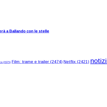
rà a Ballando con le stelle
notiz
Film: trame e trailer
(2474)
Netflix
(2421)
co
(1571)