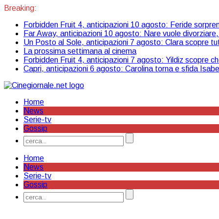
Breaking:
Forbidden Fruit 4, anticipazioni 10 agosto: Feride sorpren
Far Away, anticipazioni 10 agosto: Nare vuole divorziare, 
Un Posto al Sole, anticipazioni 7 agosto: Clara scopre tu
La prossima settimana al cinema
Forbidden Fruit 4, anticipazioni 7 agosto: Yildiz scopre 
Capri, anticipazioni 6 agosto: Carolina torna e sfida Isabe
Home
News
Serie-tv
Gossip
Home
News
Serie-tv
Gossip