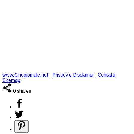
www.Cinegiornale.net
|
Privacy e Disclamer
|
Contatti
|
Sitemap
0
shares