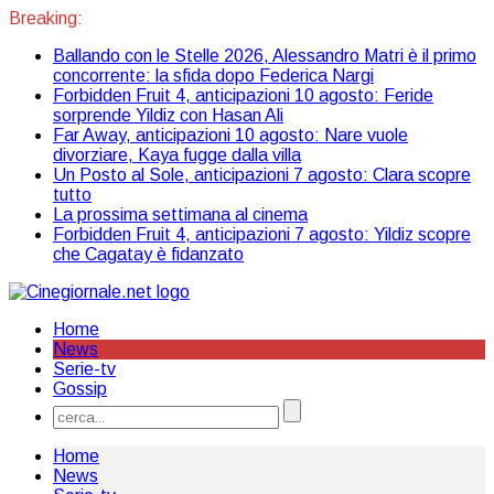
Breaking:
Ballando con le Stelle 2026, Alessandro Matri è il primo
concorrente: la sfida dopo Federica Nargi
Forbidden Fruit 4, anticipazioni 10 agosto: Feride
sorprende Yildiz con Hasan Ali
Far Away, anticipazioni 10 agosto: Nare vuole
divorziare, Kaya fugge dalla villa
Un Posto al Sole, anticipazioni 7 agosto: Clara scopre
tutto
La prossima settimana al cinema
Forbidden Fruit 4, anticipazioni 7 agosto: Yildiz scopre
che Cagatay è fidanzato
Home
News
Serie-tv
Gossip
Home
News