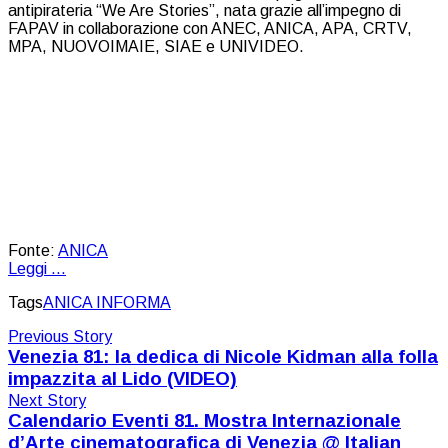
antipirateria “We Are Stories”, nata grazie all’impegno di
FAPAV in collaborazione con ANEC, ANICA, APA, CRTV,
MPA, NUOVOIMAIE, SIAE e UNIVIDEO.
Fonte:
ANICA
Leggi ...
Tags
ANICA INFORMA
Previous Story
Venezia 81: la dedica di Nicole Kidman alla folla
impazzita al Lido (VIDEO)
Next Story
Calendario Eventi 81. Mostra Internazionale
d’Arte cinematografica di Venezia @ Italian