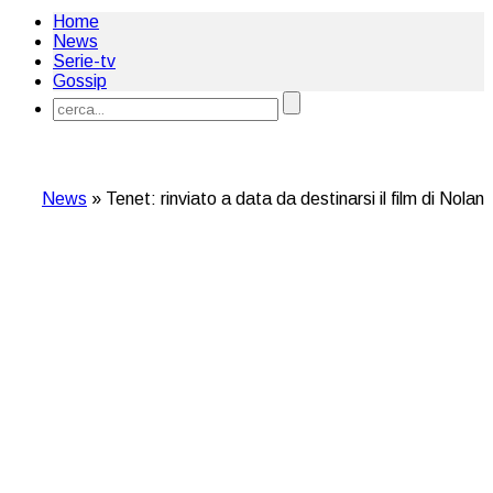
Home
News
Serie-tv
Gossip
News
»
Tenet: rinviato a data da destinarsi il film di Nolan