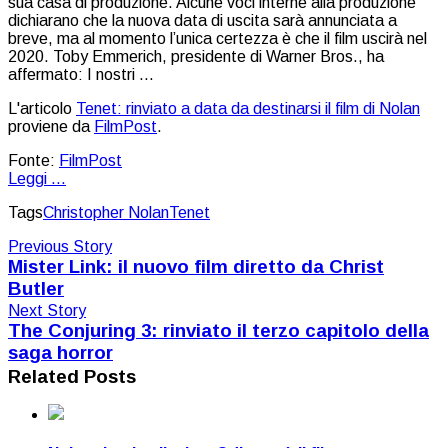
sua casa di produzione. Alcune voci interne alla produzione
dichiarano che la nuova data di uscita sarà annunciata a
breve, ma al momento l’unica certezza è che il film uscirà nel
2020. Toby Emmerich, presidente di Warner Bros., ha
affermato: I nostri …
L'articolo
Tenet: rinviato a data da destinarsi il film di Nolan
proviene da
FilmPost
.
Fonte:
FilmPost
Leggi ...
Tags
Christopher Nolan
Tenet
Previous Story
Mister Link: il nuovo film diretto da Christ
Butler
Next Story
The Conjuring 3: rinviato il terzo capitolo della
saga horror
Related Posts