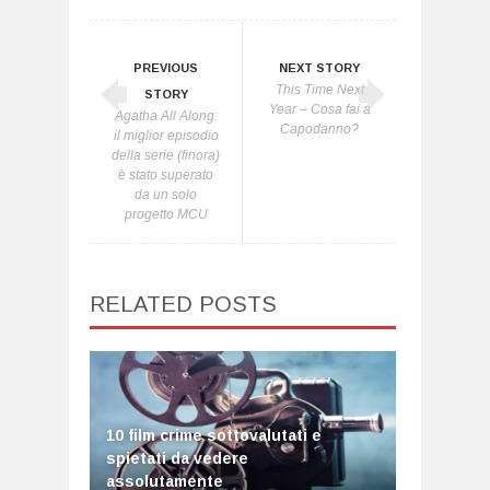
PREVIOUS
NEXT STORY
This Time Next
STORY
Year – Cosa fai a
Agatha All Along:
Capodanno?
il miglior episodio
della serie (finora)
è stato superato
da un solo
progetto MCU
RELATED POSTS
10 film crime sottovalutati e
spietati da vedere
assolutamente