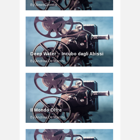
By NewsCinema
Deep Water – Incubo dagli Abissi
By Andrea De Marchi
Il Mondo Oltre
By Andrea De Marchi