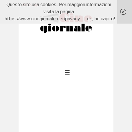
Questo sito usa cookies. Per maggiori informazioni
Breaking:
Far Away, anticipazioni 10 agosto: Nare vuole divorziare, Kaya fugge dalla villa
Un Posto al Sole, anticipazioni 7 agosto: Clara scopre tutto
visita la pagina
La prossima settimana al cinema
https://www.cinegiornale.net/privacy
ok, ho capito!
Forbidden Fruit 4, anticipazioni 7 agosto: Yildiz scopre che Cagatay è fidanzato
Capri, anticipazioni 6 agosto: Carolina torna e sfida Isabella
Forbidden Fruit 4, anticipazioni 10 agosto: Feride sorprende Yildiz con Hasan Ali