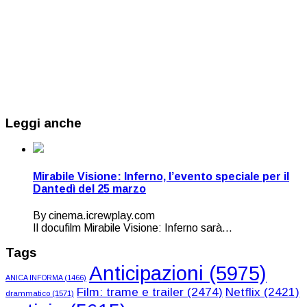
Leggi anche
Mirabile Visione: Inferno, l’evento speciale per il
Dantedì del 25 marzo
By cinema.icrewplay.com
Il docufilm Mirabile Visione: Inferno sarà...
Tags
Anticipazioni
(5975)
ANICA INFORMA
(1466)
Film: trame e trailer
(2474)
Netflix
(2421)
drammatico
(1571)