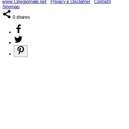
www.Cinegiornale.net
|
Privacy e Disclamer
|
Contatti
|
Sitemap
0
shares