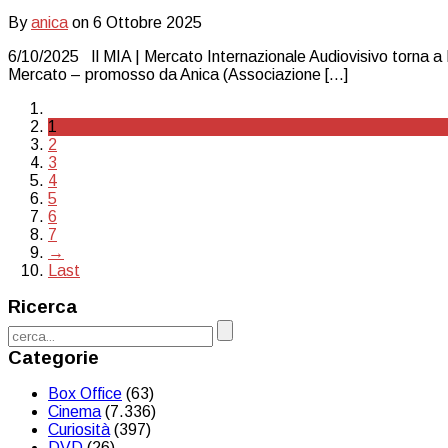
By
anica
on
6 Ottobre 2025
6/10/2025 Il MIA | Mercato Internazionale Audiovisivo torna a R
Mercato – promosso da Anica (Associazione […]
1
2
3
4
5
6
7
→
Last
Ricerca
Categorie
Box Office
(63)
Cinema
(7.336)
Curiosità
(397)
DVD
(26)