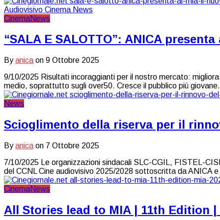
Cinema
News
“SALA E SALOTTO”: ANICA presenta al
By
anica
on
9 Ottobre 2025
9/10/2025 Risultati incoraggianti per il nostro mercato: migliora 
medio, soprattutto sugli over50. Cresce il pubblico più giovane.
News
Scioglimento della riserva per il rin
By
anica
on
7 Ottobre 2025
7/10/2025 Le organizzazioni sindacali SLC-CGIL, FISTEL-CISL, U
del CCNL Cine audiovisivo 2025/2028 sottoscritta da ANICA e Slc
Cinema
News
All Stories lead to MIA | 11th Edition