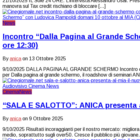
21/10/2025 IL Sole 24 ORE. L’intervista Alessandro Usai. Presiden
manovra sul Tax credit rischiano di bloccare […]
News
Incontro “Dalla Pagina al Grande Sc
ore 12:30)
By
anica
on
13 Ottobre 2025
9/10/2025 DALLA PAGINA AL GRANDE SCHERMO Incontro con
per Dalla pagina al grande schermo, il roadshow di seminari A
Cinema
News
“SALA E SALOTTO”: ANICA presenta al
By
anica
on
9 Ottobre 2025
9/10/2025 Risultati incoraggianti per il nostro mercato: migliora 
medio, soprattutto sugli over50. Cresce il pubblico più giovane.