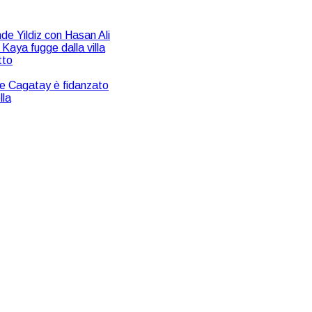
de Yildiz con Hasan Ali
Kaya fugge dalla villa
tto
che Cagatay è fidanzato
lla