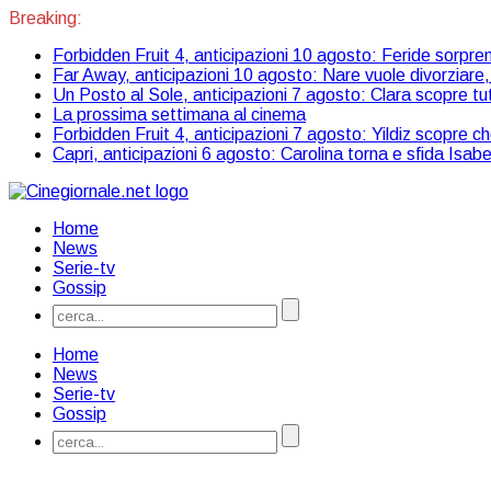
Breaking:
Forbidden Fruit 4, anticipazioni 10 agosto: Feride sorpren
Far Away, anticipazioni 10 agosto: Nare vuole divorziare, 
Un Posto al Sole, anticipazioni 7 agosto: Clara scopre tu
La prossima settimana al cinema
Forbidden Fruit 4, anticipazioni 7 agosto: Yildiz scopre 
Capri, anticipazioni 6 agosto: Carolina torna e sfida Isabe
Home
News
Serie-tv
Gossip
Home
News
Serie-tv
Gossip