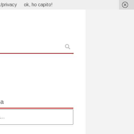
/privacy
ok, ho capito!
ca