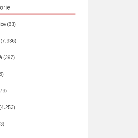
orie
ice
(63)
(7.336)
tà
(397)
6)
73)
(4.253)
3)