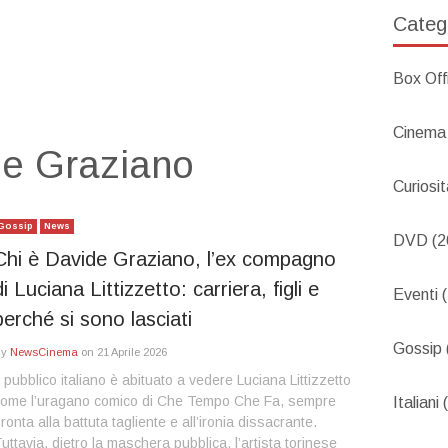
Categ
Box Off
Cinema
e Graziano
Curiosi
Gossip
News
DVD
(2
Chi è Davide Graziano, l’ex compagno
di Luciana Littizzetto: carriera, figli e
Eventi
(
perché si sono lasciati
Gossip
By
NewsCinema
on
21 Aprile 2026
l pubblico italiano è abituato a vedere Luciana Littizzetto
come l’uragano comico di Che Tempo Che Fa, sempre
Italiani
(
ronta alla battuta tagliente e all’ironia dissacrante.
uttavia, dietro la maschera pubblica, l’artista torinese