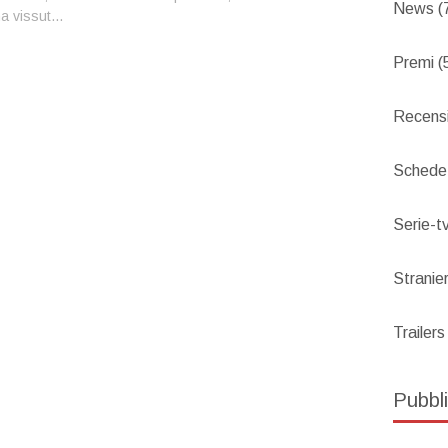
News
(
a vissut...
Premi
(
Recensi
Schede
Serie-t
Stranier
Trailers
Pubbli