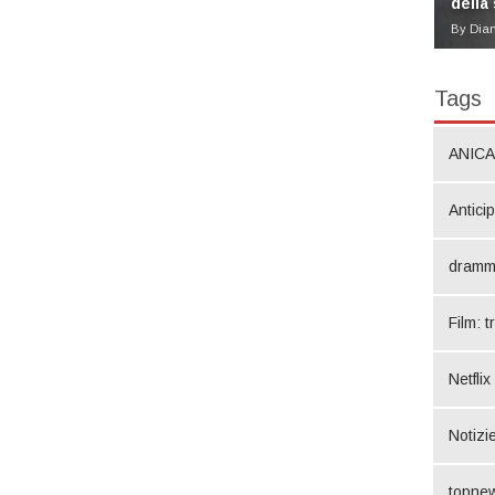
della
By Dia
Tags
ANICA
Antici
dramm
Film: t
Netflix
Notizie
topne