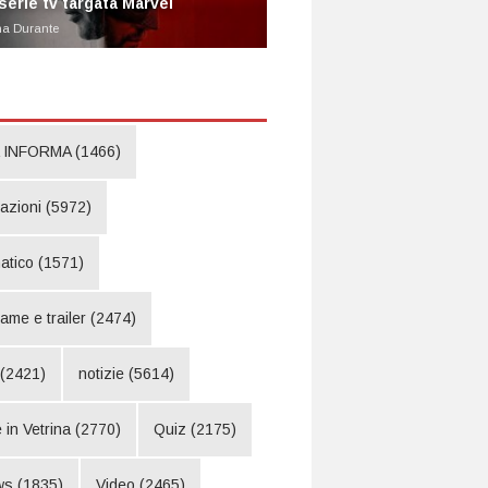
 serie tv targata Marvel
na Durante
 INFORMA
(1466)
pazioni
(5972)
atico
(1571)
rame e trailer
(2474)
(2421)
notizie
(5614)
 in Vetrina
(2770)
Quiz
(2175)
ws
(1835)
Video
(2465)