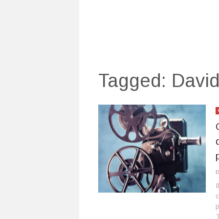
Tagged:
David
I
p
T