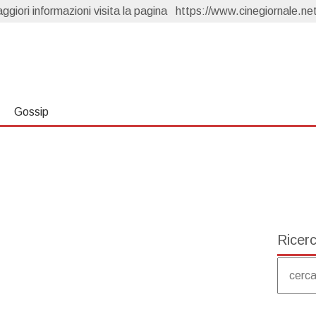
giori informazioni visita la pagina
Far Away, anticipazioni 10 agosto: Nare vuole divorziare, Kaya fugge dalla villa
https://www.cinegiornale.net
Un Posto al Sole, anticipazioni 7 agosto: Clara scopre tutto
ema
Forbidden Fruit 4, anticipazioni 7 agosto: Yildiz scopre che Cagatay è fidanzato
Capri, anticipazioni 6 agosto: Carolina torna e sfida Isabella
Forbidden Fruit 4, anticipazioni 10 agosto: Feride sorprende Yildiz con Hasan Ali
Gossip
Ricer