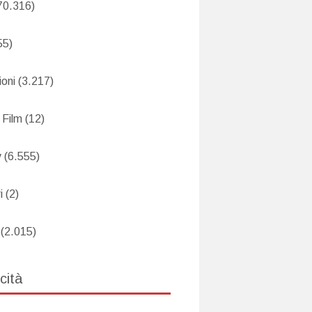
70.316)
55)
oni
(3.217)
 Film
(12)
v
(6.555)
i
(2)
(2.015)
cità