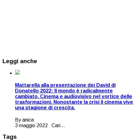
Leggi anche
Mattarella alla presentazione dei David di
Donatello 2022: Il mondo è radicalmente
cambiato. Cinema e audiovisivo nel vortice delle
trasformazioni. Nonostante la crisi il cinema vive
una stagione di crescita.
By anica
3 maggio 2022 Cari...
Tags