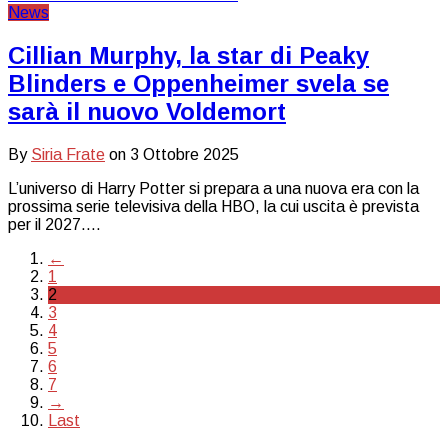
News
Cillian Murphy, la star di Peaky
Blinders e Oppenheimer svela se
sarà il nuovo Voldemort
By
Siria Frate
on
3 Ottobre 2025
L’universo di Harry Potter si prepara a una nuova era con la
prossima serie televisiva della HBO, la cui uscita è prevista
per il 2027.…
←
1
2
3
4
5
6
7
→
Last