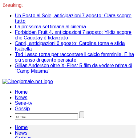
Breaking:
Un Posto al Sole, anticipazioni 7 agosto: Clara scopre
tutto
La prossima settimana al cinema
Forbidden Fruit 4, anticipazioni 7 agosto: Yildiz scopre
che Cagatay è fidanzato
Capri, anticipazioni 6 agosto: Carolina torna e sfida
Isabella
Ted Lasso torna per raccontare il calcio femminile. E ha
più senso di quanto pensiate
Gillian Anderson oltre X-Files: 5 film da vedere prima di
“Camp Miasma”
Home
News
Serie-tv
Gossip
Home
News