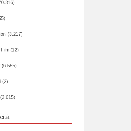
70.316)
55)
oni
(3.217)
 Film
(12)
v
(6.555)
i
(2)
(2.015)
cità