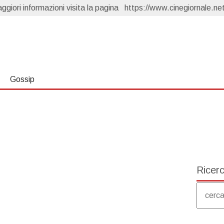
giori informazioni visita la pagina
Far Away, anticipazioni 10 agosto: Nare vuole divorziare, Kaya fugge dalla villa
https://www.cinegiornale.net
Un Posto al Sole, anticipazioni 7 agosto: Clara scopre tutto
ema
Forbidden Fruit 4, anticipazioni 7 agosto: Yildiz scopre che Cagatay è fidanzato
Capri, anticipazioni 6 agosto: Carolina torna e sfida Isabella
Forbidden Fruit 4, anticipazioni 10 agosto: Feride sorprende Yildiz con Hasan Ali
Gossip
Ricer