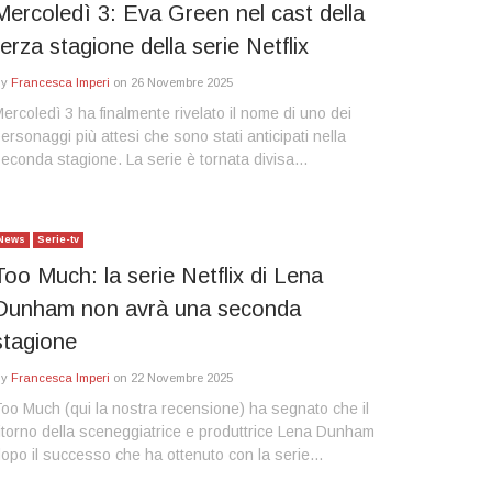
Mercoledì 3: Eva Green nel cast della
terza stagione della serie Netflix
By
Francesca Imperi
on
26 Novembre 2025
ercoledì 3 ha finalmente rivelato il nome di uno dei
ersonaggi più attesi che sono stati anticipati nella
econda stagione. La serie è tornata divisa…
News
Serie-tv
Too Much: la serie Netflix di Lena
Dunham non avrà una seconda
stagione
By
Francesca Imperi
on
22 Novembre 2025
oo Much (qui la nostra recensione) ha segnato che il
itorno della sceneggiatrice e produttrice Lena Dunham
opo il successo che ha ottenuto con la serie…