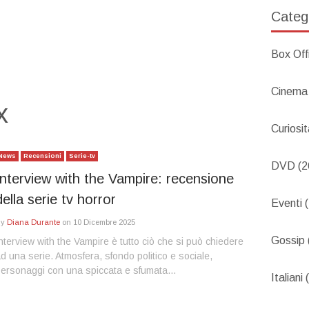
Categ
Box Off
Cinema
x
Curiosi
News
Recensioni
Serie-tv
DVD
(2
Interview with the Vampire: recensione
della serie tv horror
Eventi
(
By
Diana Durante
on
10 Dicembre 2025
Gossip
nterview with the Vampire è tutto ciò che si può chiedere
d una serie. Atmosfera, sfondo politico e sociale,
ersonaggi con una spiccata e sfumata…
Italiani
(