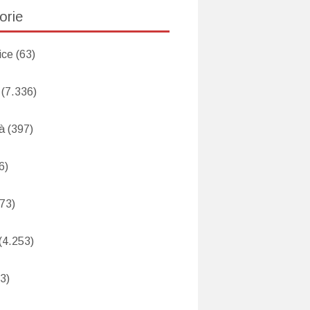
orie
ice
(63)
(7.336)
tà
(397)
6)
73)
(4.253)
3)