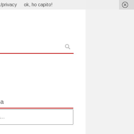
/privacy
ok, ho capito!
ca