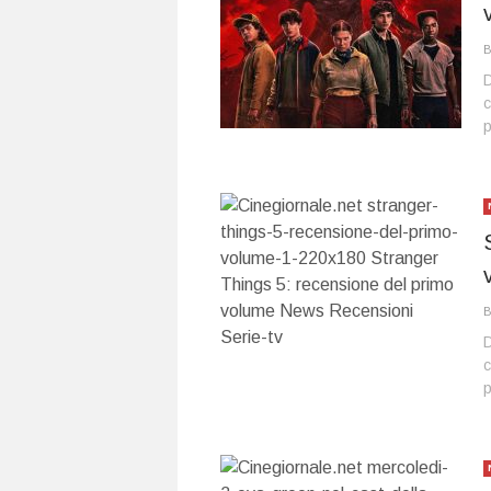
D
c
p
D
c
p