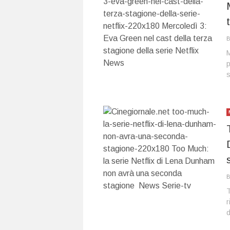
M
p
s
T
r
d