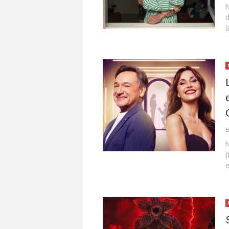
N
d
l
N
(
e