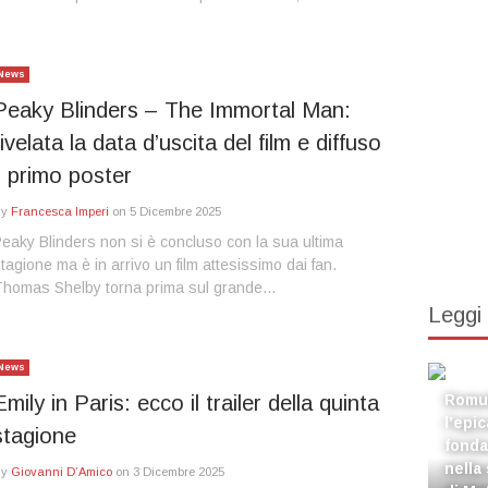
News
Peaky Blinders – The Immortal Man:
rivelata la data d’uscita del film e diffuso
il primo poster
By
Francesca Imperi
on
5 Dicembre 2025
eaky Blinders non si è concluso con la sua ultima
tagione ma è in arrivo un film attesissimo dai fan.
Thomas Shelby torna prima sul grande…
Leggi
News
Emily in Paris: ecco il trailer della quinta
Romul
l’epi
stagione
fonda
nella
By
Giovanni D’Amico
on
3 Dicembre 2025