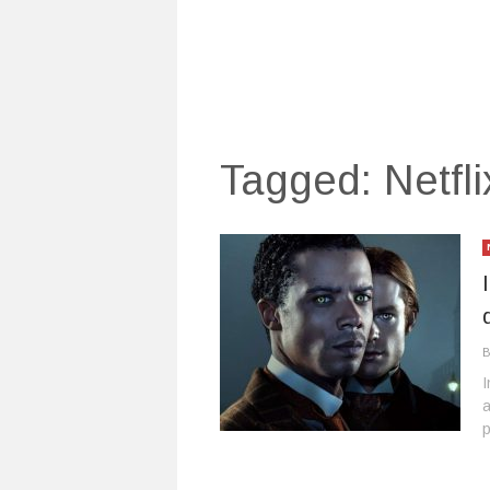
Tagged:
Netfli
I
a
p