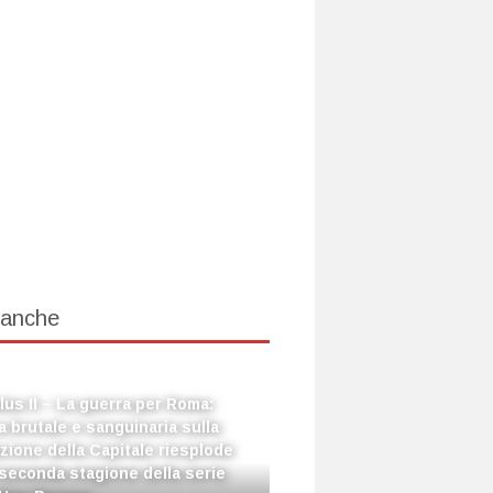
 anche
us II – La guerra per Roma:
ca brutale e sanguinaria sulla
zione della Capitale riesplode
 seconda stagione della serie