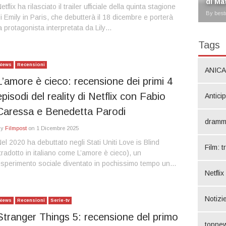
di Ma
etflix ha rilasciato il trailer ufficiale della quinta stagione
By best
i Emily in Paris, che debutterà il 18 dicembre e porterà
a protagonista interpretata da Lily…
Tags
News
Recensioni
ANICA
L’amore è cieco: recensione dei primi 4
episodi del reality di Netflix con Fabio
Antici
Caressa e Benedetta Parodi
dramm
By
Filmpost
on
1 Dicembre 2025
el 2020 ha debuttato negli Stati Uniti Love is Blind
Film: t
tradotto in italiano come L’amore è cieco), un
sperimento sociale diventato in pochissimo tempo un…
Netflix
Notizie
News
Recensioni
Serie-tv
Stranger Things 5: recensione del primo
topne