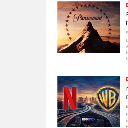
D
a
P
u
N
i
H