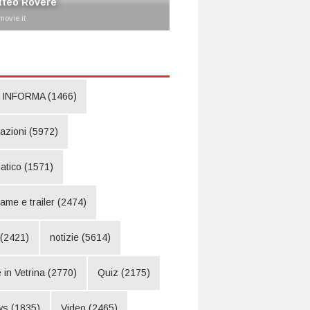
tteo Rovere
movie.it
 INFORMA
(1466)
pazioni
(5972)
atico
(1571)
rame e trailer
(2474)
(2421)
notizie
(5614)
 in Vetrina
(2770)
Quiz
(2175)
ws
(1835)
Video
(2465)