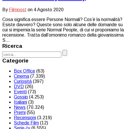
By
Filmpost
on
4 Agosto 2020
Cosa significa essere Persone Normali? Cos’è la normalità?
Esiste davvero? Queste sono solo alcune delle domande su
cui si impernia la serie Normal People, di cui vi proponiamo la
recensione. Tratta dall’omonimo romanzo della giovanissima
S...
Ricerca
Categorie
Box Office
(63)
Cinema
(7.339)
Curiosità
(397)
DVD
(26)
Eventi
(73)
Gossip
(4.253)
Italiani
(3)
News
(70.324)
Premi
(55)
Recensioni
(3.219)
Schede Film
(12)
Serie-tv
(6.555)