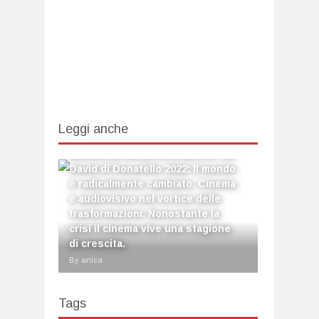
Leggi anche
Mattarella alla presentazione dei
David di Donatello 2022: Il mondo
è radicalmente cambiato. Cinema
e audiovisivo nel vortice delle
trasformazioni. Nonostante la
crisi il cinema vive una stagione
di crescita.
By anica
Tags