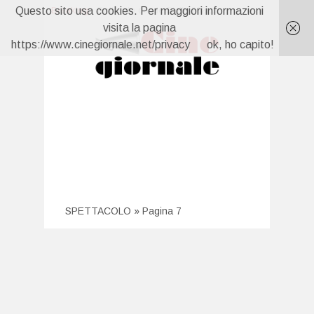
Questo sito usa cookies. Per maggiori informazioni
Breaking:
Ballando con le Stelle 2026, Alessandro Matri è il primo concorrente: la sfida dopo Federica Nargi
Forbidden Fruit 4, anticipazioni 10 agosto: Feride sorprende Yildiz con Hasan Ali
visita la pagina
Far Away, anticipazioni 10 agosto: Nare vuole divorziare, Kaya fugge dalla villa
https://www.cinegiornale.net/privacy
ok, ho capito!
Un Posto al Sole, anticipazioni 7 agosto: Clara scopre tutto
La prossima settimana al cinema
Forbidden Fruit 4, anticipazioni 7 agosto: Yildiz scopre che Cagatay è fidanzato
SPETTACOLO
»
Pagina 7