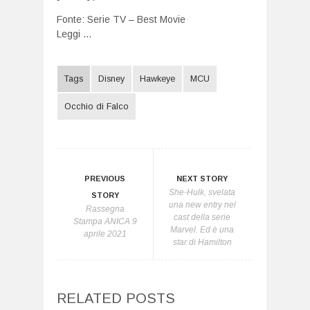
Fonte:
Serie TV – Best Movie
Leggi ...
Tags
Disney
Hawkeye
MCU
Occhio di Falco
PREVIOUS
NEXT STORY
She-Hulk, svelata
STORY
una new entry nel
Rassegna
cast della serie
Stampa ANICA 9
Marvel. Ed è una
aprile 2021
star di Hamilton
RELATED POSTS