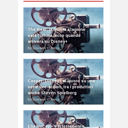
The Bear: la quinta stagione
sarà l’ultima, ecco quando
arriverà su Disney+
By Giovanni D’Amico
Casper: Disney+ al lavoro su una
serie live-action, tra i produttori
anche Steven Spielberg
By Giovanni D’Amico
Ella McCay – Perfettamente