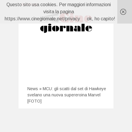
Questo sito usa cookies. Per maggiori informazioni
Breaking:
Oceania Live Action, la recensione in anteprima: cosa cambia dal classico Disney e perché vi farà commuovere
Oceania Live Action, la recensione in anteprima: cosa cambia dal classico Disney e perché vi farà commuovere
visita la pagina
Ballando con le Stelle 2026, Alessandro Matri è il primo concorrente: la sfida dopo Federica Nargi
https://www.cinegiornale.net/privacy
ok, ho capito!
Forbidden Fruit 4, anticipazioni 10 agosto: Feride sorprende Yildiz con Hasan Ali
Far Away, anticipazioni 10 agosto: Nare vuole divorziare, Kaya fugge dalla villa
Un Posto al Sole, anticipazioni 7 agosto: Clara scopre tutto
News
»
MCU: gli scatti dal set di Hawkeye
svelano una nuova supereroina Marvel
[FOTO]