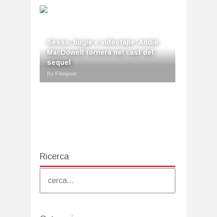
Sesso, bugie e videotape: Andie
MacDowell tornerà nel cast del
sequel
By Filmpost
Ricerca