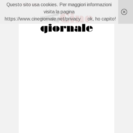
Questo sito usa cookies. Per maggiori informazioni
Breaking:
La prossima settimana al cinema
Forbidden Fruit 4, anticipazioni 7 agosto: Yildiz scopre che Cagatay è fidanzato
visita la pagina
Capri, anticipazioni 6 agosto: Carolina torna e sfida Isabella
https://www.cinegiornale.net/privacy
ok, ho capito!
Ted Lasso torna per raccontare il calcio femminile. E ha più senso di quanto pensiate
Gillian Anderson oltre X-Files: 5 film da vedere prima di “Camp Miasma”
Un Posto al Sole, anticipazioni 7 agosto: Clara scopre tutto