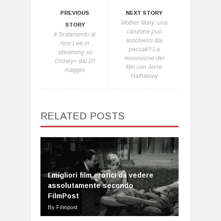
PREVIOUS
NEXT STORY
Mother Mary: una
STORY
canzone può
Il Testamento di
assolverci dai
Ann Lee in
peccati? La
streaming su
recensione del
Disney+ dal 20
film con Anne
maggio
Hathaway
RELATED POSTS
I migliori film erotici da vedere
assolutamente secondo
FilmPost
By Filmpost